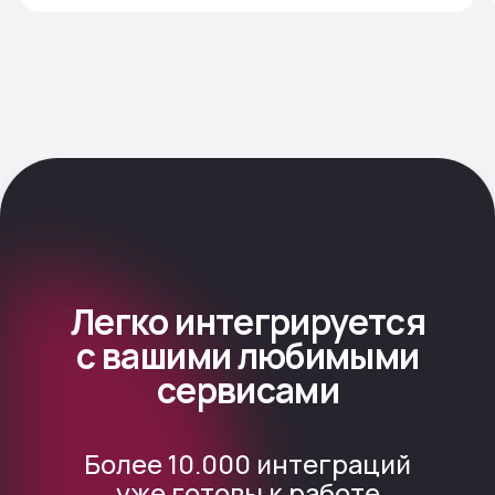
Записаться на консультацию
Нажимая кнопку «Записаться на консультацию»,
вы соглашаетесь с политикой
конфиденциальности
Продукт
Интеграции
Преимущества
Yclients
Типы карты
Sonline
Расчёт выручки
ПРОФСАЛОН
PUSH-уведомления
BeautyCRM
FAQ
Автономная работа