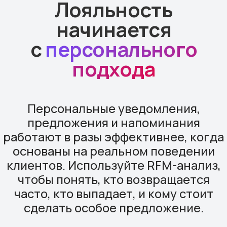
Сомневается
4-7 покупки
На грани
8-12 покупок
Постоянный
с 31 по 60 день
0-3 покупки
Спящий
4-7 покупки