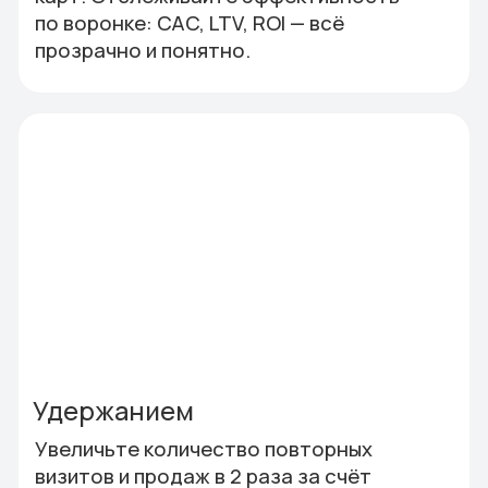
визитов и продаж в 2 раза за счёт
автоматизированной лояльности.
Постоянные клиенты тратят до 30%
больше, чем новые.
Коммуникацией
Сегментируйте базу по RFM-модели
и запускайте автоматические
напоминания, персональные пуши
и предложения, которые
действительно работают.