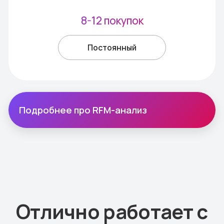
Своя
персонализированная
программа лояльности
за 3 простых шага
Настройка
Создайте необходимую программу из
наших шаблонов под ваш бренд и цели.