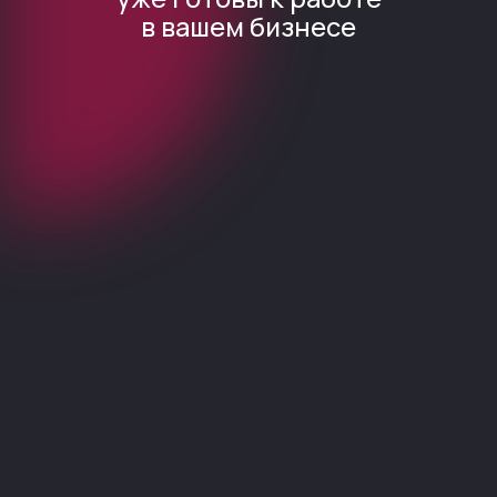
Кейсы
Ресурсы
Персона
Тарифы
Peep.
Программа L’Oreal
Kingston
Программа Estel
NailMaker Bar
Крупным брендам
4Hands
Реферальная
HD Clean
программа
API
Телефон для связи
+7(999)170 23 86
Техническая поддержка
Telegram
Почта для связи
hello@boomee.cards