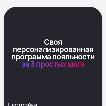
Чёткая статистика
и готовые отчёты
Ваш бизнес может
зарабатывать больше
— расскажем как
Покажем, как BOOMEE помогает
выжимать максимум из текущего
клиентского потока,
автоматизируя рутину и усиливая
лояльность. Всё это — за 30 минут.