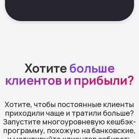
Легко интегрируется
с вашими любимыми
сервисами
Более 10.000 интеграций
уже готовы к работе
в вашем бизнесе