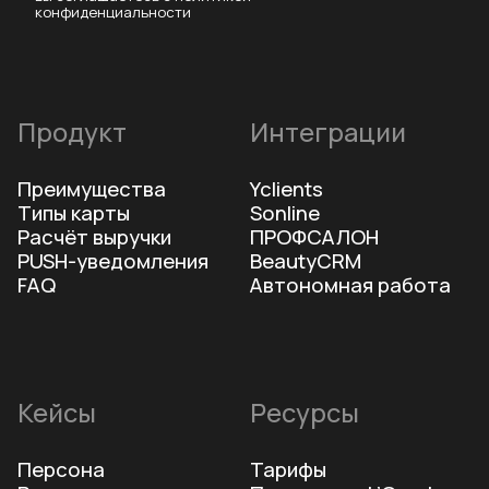
Телефон для связи
+7(999)170 23 86
Техническая поддержка
Telegram
Почта для связи
hello@boomee.cards
Официальный партнёр
Официальный партнёр
L’oreal Russia
ESTEL