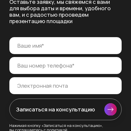
Нажимая кнопку «Записаться на консультацию»,
вы соглашаетесь с политикой
конфиденциальности
Продукт
Интеграции
Преимущества
Yclients
Типы карты
Sonline
Расчёт выручки
ПРОФСАЛОН
PUSH-уведомления
BeautyCRM
FAQ
Автономная работа
Кейсы
Ресурсы
Персона
Тарифы
Peep.
Программа L’Oreal
Kingston
Программа Estel
NailMaker Bar
Крупным брендам
4Hands
Реферальная
HD Clean
программа
API